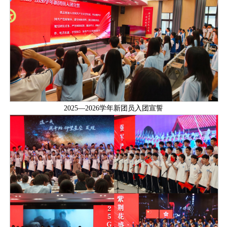
2025—2026学年新团员入团宣誓