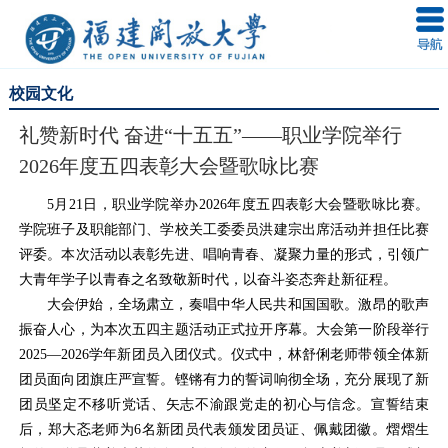
校园文化
礼赞新时代 奋进“十五五”——职业学院举行
2026年度五四表彰大会暨歌咏比赛
5月21日，职业学院举办2026年度五四表彰大会暨歌咏比赛。
学院班子及职能部门、学校关工委委员洪建宗出席活动并担任比赛
评委。本次活动以表彰先进、唱响青春、凝聚力量的形式，引领广
大青年学子以青春之名致敬新时代，以奋斗姿态奔赴新征程。
大会伊始，全场肃立，奏唱中华人民共和国国歌。激昂的歌声
振奋人心，为本次五四主题活动正式拉开序幕。大会第一阶段举行
2025—2026学年新团员入团仪式。仪式中，林舒俐老师带领全体新
团员面向团旗庄严宣誓。铿锵有力的誓词响彻全场，充分展现了新
团员坚定不移听党话、矢志不渝跟党走的初心与信念。宣誓结束
后，郑大忞老师为6名新团员代表颁发团员证、佩戴团徽。熠熠生