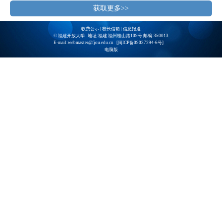
获取更多>>
收费公示
|
校长信箱
|
信息报送
© 福建开放大学 地址:福建 福州桂山路109号 邮编:350013
E-mail:webmaster@fjou.edu.cn [
闽ICP备09037294-6号
]
电脑版