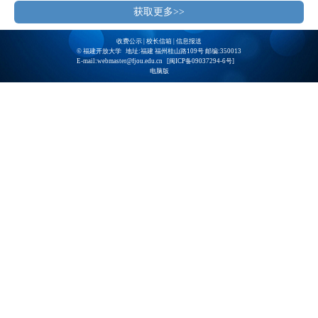
获取更多>>
收费公示
|
校长信箱
|
信息报送
© 福建开放大学 地址:福建 福州桂山路109号 邮编:350013
E-mail:webmaster@fjou.edu.cn [
闽ICP备09037294-6号
]
电脑版