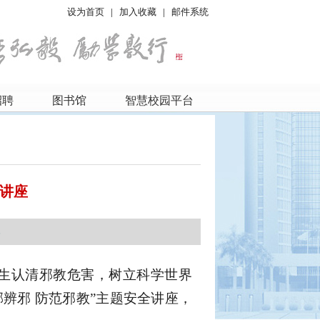
设为首页
|
加入收藏
|
邮件系统
招聘
图书馆
智慧校园平台
讲座
部
学生认清邪教危害，树立科学世界
辨邪 防范邪教”主题安全讲座，