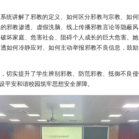
。
，系统讲解了邪教的定义、如何区分邪教与宗教、如何
现的邪教渗透、虚假洗脑、线上传播邪教言论等隐蔽风
、破坏家庭、危害社会、阻碍个人成长的巨大危害。她
渗透如何冷静应对、如何主动举报邪教不良信息，鼓励
座，切实提升了学生辨别邪教、防范邪教、抵御不良侵
设平安和谐校园筑牢思想安全屏障。