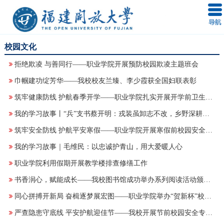
校园文化
拒绝欺凌 与善同行——职业学院开展预防校园欺凌主题班会
巾帼建功绽芳华——我校校友兰臻、李少霞获全国妇联表彰
筑牢健康防线 护航春季开学——职业学院扎实开展开学前卫生保障工作
我的学习故事丨“兵”支书蔡开明：戎装虽卸志不改，乡野深耕振兴路
筑牢安全防线 护航平安寒假——职业学院开展寒假前校园安全专项检查
我的学习故事｜毛维民：以忠诚护青山，用大爱暖人心
职业学院利用假期开展教学楼排查修缮工作
书香润心，赋能成长——我校图书馆成功举办系列阅读活动颁奖仪式暨2026FULink影评活动启动会
同心拼搏开新局 奋楫逐梦展宏图——职业学院举办“贺新杯”校园教职工气排球赛
严查隐患守底线 平安护航迎佳节——我校开展节前校园安全专项检查