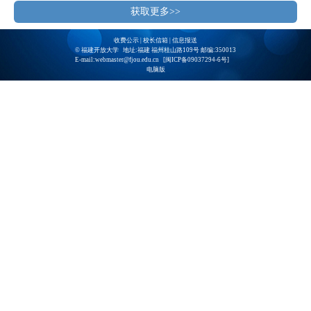
获取更多>>
收费公示
|
校长信箱
|
信息报送
© 福建开放大学 地址:福建 福州桂山路109号 邮编:350013
E-mail:webmaster@fjou.edu.cn [
闽ICP备09037294-6号
]
电脑版